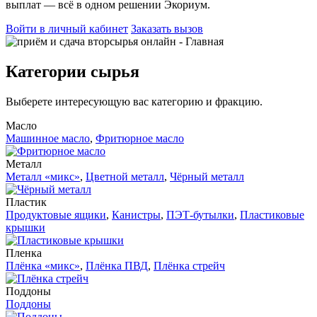
выплат — всё в одном решении Экориум.
Войти в личный кабинет
Заказать вызов
Категории сырья
Выберете интересующую вас категорию и фракцию.
Масло
Машинное масло
,
Фритюрное масло
Металл
Металл «микс»
,
Цветной металл
,
Чёрный металл
Пластик
Продуктовые ящики
,
Канистры
,
ПЭТ-бутылки
,
Пластиковые
крышки
Пленка
Плёнка «микс»
,
Плёнка ПВД
,
Плёнка стрейч
Поддоны
Поддоны