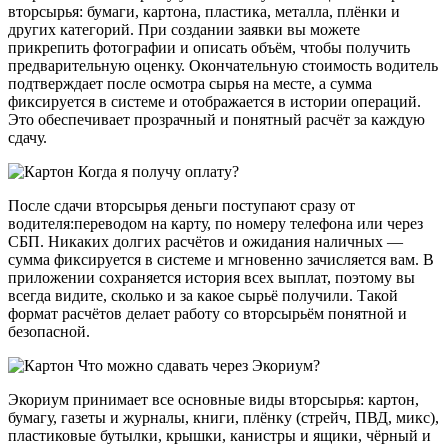
вторсырья: бумаги, картона, пластика, металла, плёнки и
других категорий. При создании заявки вы можете
прикрепить фотографии и описать объём, чтобы получить
предварительную оценку. Окончательную стоимость водитель
подтверждает после осмотра сырья на месте, а сумма
фиксируется в системе и отображается в истории операций.
Это обеспечивает прозрачный и понятный расчёт за каждую
сдачу.
Когда я получу оплату?
После сдачи вторсырья деньги поступают сразу от
водителя:переводом на карту, по номеру телефона или через
СБП. Никаких долгих расчётов и ожидания наличных —
сумма фиксируется в системе и мгновенно зачисляется вам. В
приложении сохраняется история всех выплат, поэтому вы
всегда видите, сколько и за какое сырьё получили. Такой
формат расчётов делает работу со вторсырьём понятной и
безопасной.
Что можно сдавать через Экориум?
Экориум принимает все основные виды вторсырья: картон,
бумагу, газеты и журналы, книги, плёнку (стрейч, ПВД, микс),
пластиковые бутылки, крышки, канистры и ящики, чёрный и